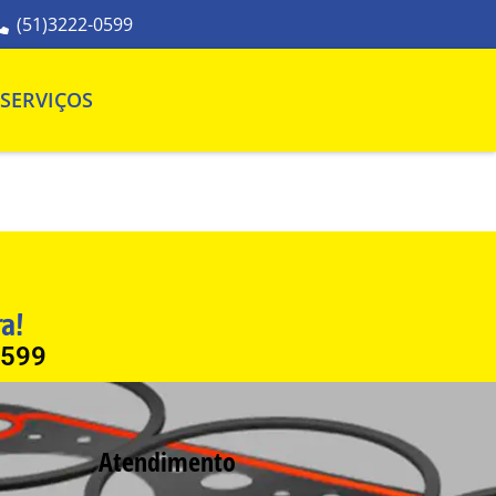
(51)3222-0599
SERVIÇOS
ra!
0599
Atendimento