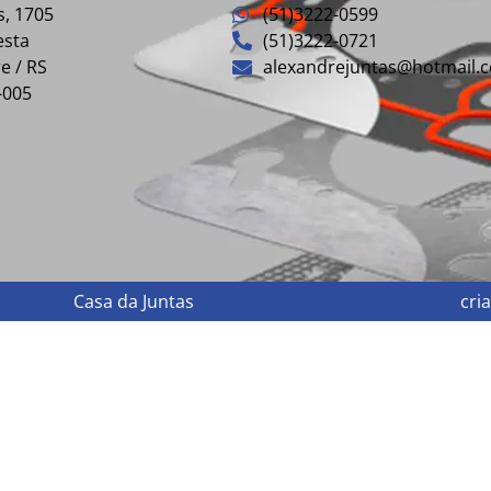
s, 1705
(51)3222-0599
esta
(51)3222-0721
e / RS
alexandrejuntas@hotmail.
-005
Casa da Juntas
cri