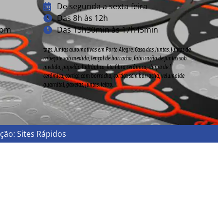
De segunda a sexta-feira
Das 8h às 12h
com
Das 13h30min às 17h45min
tags:
Juntas automotivas em Porto Alegre, Casa das Juntas, juntas de
cabeçote sob medida, lençol de borracha,
fabricação de juntas
sob
medida
, papelão hidráulico, fita fibra cerâmica, chapa de f.
cerâmica, cortiça com borracha, cortiça sem borracha, velumoide
guarnital, gaxetas, juntas, feltro.
ação: Sites Rápidos